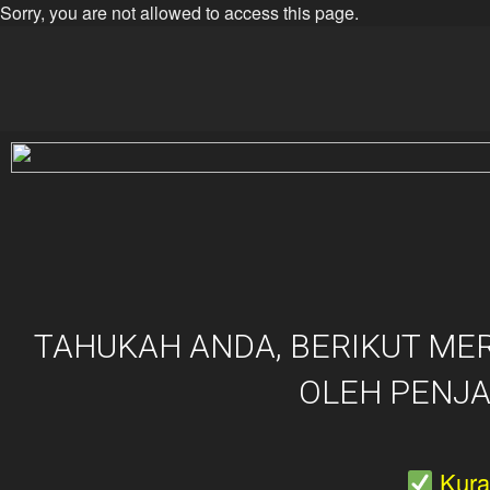
Sorry, you are not allowed to access this page.
CARA SEM
Cara Semak Kelayakan & Moh
Online
PEMBIAYA
PEMBIAYA
LPPSA SEC
TAHUKAH ANDA, BERIKUT ME
OLEH PENJ
Kura