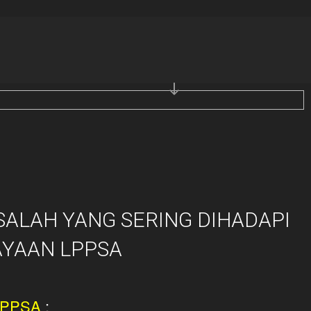
HON
han Sektor Awam LPPSA Secara
EMBAGA
OR AWAM
ALAH YANG SERING DIHADAPI
YAAN LPPSA
 LPPSA
: